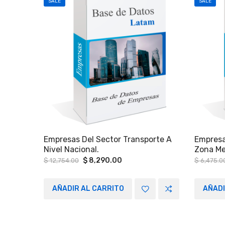
SALE
SALE
Empresas Del Sector Transporte A
Empresa
Nivel Nacional.
Zona Met
Tampico
Original
Current
$
8,290.00
$
12,754.00
$
6,475.0
price
price
De Méxi
was:
is:
Queréta
$ 12,754.00.
$ 8,290.00.
AÑADIR AL CARRITO
AÑADI