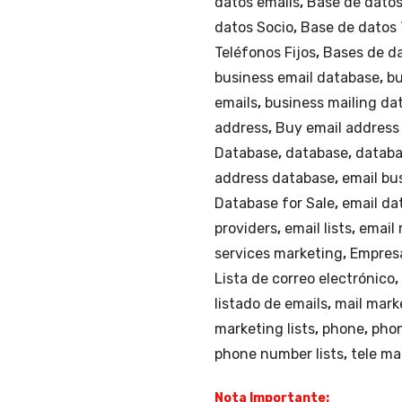
datos emails
,
Base de dato
datos Socio
,
Base de datos 
Teléfonos Fijos
,
Bases de d
business email database
,
bu
emails
,
business mailing da
address
,
Buy email address
Database
,
database
,
databa
address database
,
email bu
Database for Sale
,
email da
providers
,
email lists
,
email
services marketing
,
Empresa
Lista de correo electrónico
,
listado de emails
,
mail mark
marketing lists
,
phone
,
pho
phone number lists
,
tele ma
Nota Importante: