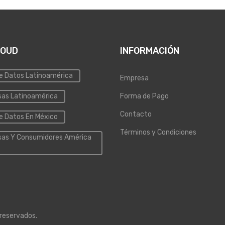
LOUD
INFORMACIÓN
e Datos Latinoamérica
Empresa
as Latinoamérica
Forma de Pago
Contacto
e Datos En México
Términos y Condiciones
as Y Consumidores América
 reservados.