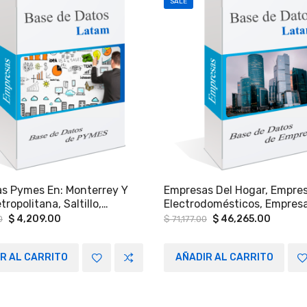
SALE
s Pymes En: Monterrey Y
Empresas Del Hogar, Empre
ropolitana, Saltillo,
Electrodomésticos, Empres
, Madero, Altamira, Ciudad
Autopartes, Empresas De M
Original
Current
Original
Curren
$
4,209.00
$
46,265.00
0
$
71,177.00
price
price
price
price
co, Estado De México,
Empresas De Bebes A Nivel
was:
is:
was:
is:
ro, Puebla.
Nacional.
$ 6,475.00.
$ 4,209.00.
$ 71,177.00.
$ 46,26
R AL CARRITO
AÑADIR AL CARRITO