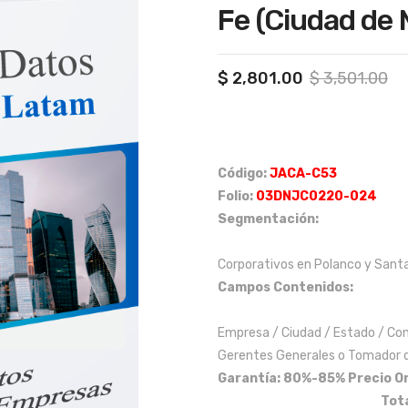
Fe (Ciudad de 
Or
Cu
$
2,801.00
$
3,501.00
pr
pr
wa
is:
$ 
$ 
Código:
JACA-C53
Folio:
03DNJC0220-024
Segmentación:
Corporativos en Polanco y Santa
Campos Contenidos:
Empresa / Ciudad / Estado / Con
Gerentes Generales o Tomador de
Garantía: 80%-85%
Precio Or
Tota