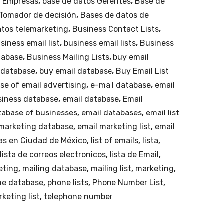
s Empresas
,
base de datos Gerentes
,
Base de
em
Tomador de decisión
,
Bases de datos de
pre
atos telemarketing
,
Business Contact Lists
,
sas
siness email list
,
business email lists
,
Business
ind
tabase
,
Business Mailing Lists
,
buy email
ustr
 database
,
buy email database
,
Buy Email List
iale
se of email advertising
,
e-mail database
,
email
s-
siness database
,
email database
,
Email
aut
tabase of businesses
,
email databases
,
email list
otr
 marketing database
,
email marketing list
,
email
ans
s en Ciudad de México
,
list of emails
,
lista
,
por
lista de correos electronicos
,
lista de Email
,
tes
eting
,
mailing database
,
mailing list
,
marketing
,
de
ne database
,
phone lists
,
Phone Number List
,
car
rketing list
,
telephone number
ga,
me