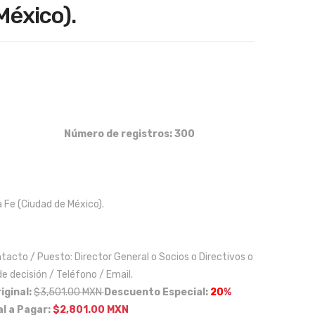
mpr
mpr
México).
esa
esa
s
s
iginal
rrent
del
que
ice
ice
sec
utili
s:
tor
cen
3,501.00.
2,801.00.
Hot
tra
Número de registros: 300
eler
nsp
o y
ort
Turí
es
stic
de
 Fe (Ciudad de México).
o
car
en
ga,
tacto / Puesto: Director General o Socios o Directivos o
Ciu
vehí
 decisión / Teléfono / Email.
dad
culo
iginal:
$3,501.00 MXN
Descuento Especial:
20
%
de
s
l a Pagar:
$2,801.00 MXN