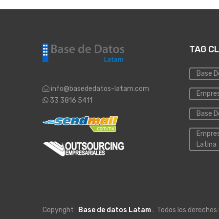
TAG C
Base D
info@basededatos-latam.com
Empres
33 3816 5411
Base D
Empres
Latina
Copyright
Base de datos Latam
. Todos los derechos