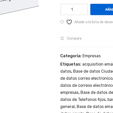
Corporativos
AÑAD
en
Polanco
Añadir a la lista de dese
y
Santa
Compare
Fe
(Ciudad
de
Categoría:
Empresas
México).
Etiquetas:
acquisition emai
cantidad
datos
,
Base de datos Ciuda
de datos correo electronico
datos de correos electrónic
empresas
,
Base de datos d
datos de Telefonos fijos
,
ba
general
,
Base de datos emai