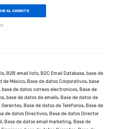
Méx
utili
ico.
tari
IR AL CARRITO
os,
os
floti
llas,
ma
qui
nari
a
ls
,
B2B email lists
,
B2C Email Database
,
base de
pes
d de México
,
Base de datos Corporativos
,
base
ada
,
base de datos correos electronicos
,
Base de
,
os
,
base de datos de emails
,
Base de datos de
(por
e Gerentes
,
Base de datos de Teléfonos
,
Base de
eje
se de datos Directivos
,
Base de datos Director
mpl
l
,
Base de datos email marketing
,
Base de
o: