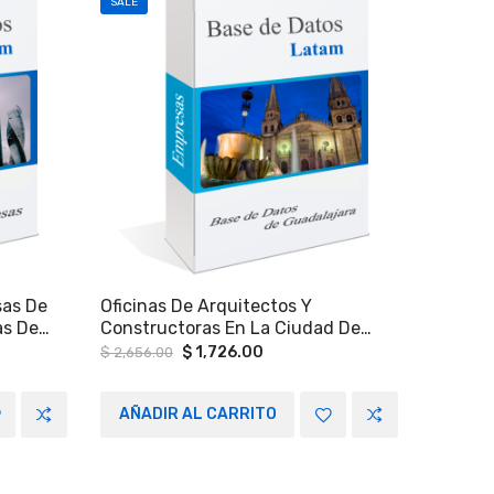
SALE
SALE
sas De
Oficinas De Arquitectos Y
Empres
as De
Constructoras En La Ciudad De
Emplead
oda Y
Guadalajara Y Zona Metropolitana.
Estado 
t
Original
Current
$
1,726.00
$
2,656.00
$
2,256.
price
price
was:
is:
5.00.
$ 2,656.00.
$ 1,726.00.
AÑADIR AL CARRITO
AÑAD