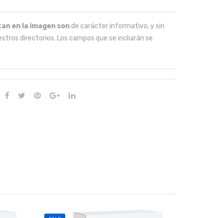
nsa
jería
an en la imagen son
de carácter informativo, y sin
y
stros directorios. Los campos que se incluirán se
paq
uet
ería,
valo
res