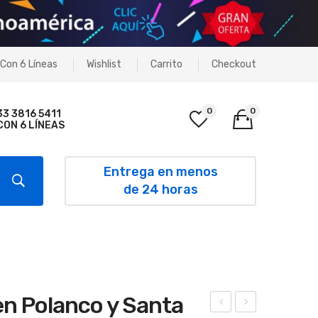
Con 6 Líneas
Wishlist
Carrito
Checkout
0
0
33 3816 5411
CON 6 LÍNEAS
No products in the cart.
Entrega en menos
de 24 horas
en Polanco y Santa