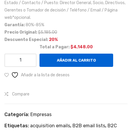
Estado / Contacto / Puesto: Director General, Socio, Directivos,
a
ado
Gerentes o Tomador de decisión / Teléfono / Email / Página
met
de
web*opcional.
rop
Méx
Garantía:
80%-85%
olit
ico.
Precio Original:
$5,185.00
ana.
Descuento Especial:
20%
Total a Pagar:
$4,148.00
Empresas
AÑADIR AL CARRITO
con
más
Añadir a la lista de deseos
de
500
Compare
empleados
en
Sonora,
Categoría:
Empresas
Chihuahua,
Ciudad
Etiquetas:
acquisition emails
,
B2B email lists
,
B2C
Juárez