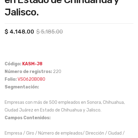
má
cas,
Jalisco.
s
ma
de
yor
250
es
Original
Current
$
4,148.00
$
5,185.00
price
price
em
de
was:
is:
plea
55
$ 5,185.00.
$ 4,148.00.
dos
año
Código:
KASM-J8
en
s,
Número de registros:
220
la
NSE
Folio:
VS0620B080
Ciu
C,
Segmentación:
dad
C+
de
y
Empresas con más de 500 empleados en Sonora, Chihuahua,
Méx
AB
Ciudad Juárez en Estado de Chihuahua y Jalisco.
ico
en
Campos Contenidos:
y
el
Empresa / Giro / Número de empleados/ Dirección / Ciudad /
zon
Est