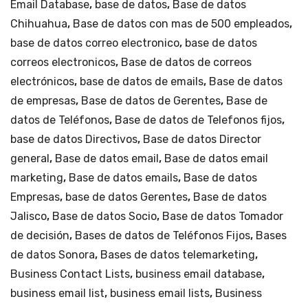
Email Database
,
base de datos
,
Base de datos
en
Chihuahua
,
Base de datos con mas de 500 empleados
,
Estado
base de datos correo electronico
,
base de datos
de
correos electronicos
,
Base de datos de correos
Chihuahua
electrónicos
,
base de datos de emails
,
Base de datos
y
de empresas
,
Base de datos de Gerentes
,
Base de
Jalisco.
datos de Teléfonos
cantidad
,
Base de datos de Telefonos fijos
,
base de datos Directivos
,
Base de datos Director
general
,
Base de datos email
,
Base de datos email
marketing
,
Base de datos emails
,
Base de datos
Empresas
,
base de datos Gerentes
,
Base de datos
Jalisco
,
Base de datos Socio
,
Base de datos Tomador
de decisión
,
Bases de datos de Teléfonos Fijos
,
Bases
de datos Sonora
,
Bases de datos telemarketing
,
Business Contact Lists
,
business email database
,
business email list
,
business email lists
,
Business