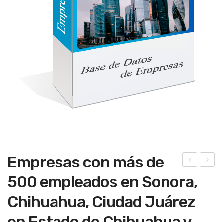
Empresas con más de
mpr
ers
500 empleados en Sonora,
esa
ona
Chihuahua, Ciudad Juárez
s
s
con
físi
en Estado de Chihuahua y