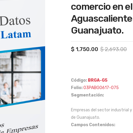
comercio en el
Aguascaliente
Guanajuato.
Or
Cu
$
1,750.00
$
2,693.00
pr
pr
wa
is:
$ 
$ 
Código:
BRGA-G5
Folio:
03PABG0617-075
Segmentación:
Empresas del sector industrial 
de Guanajuato.
Campos Contenidos: