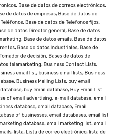
vo
ronicos
,
Base de datos de correos electrónicos
,
Leó
se de datos de empresas
,
Base de datos de
n.
 Teléfonos
,
Base de datos de Telefonos fijos
,
se de datos Director general
,
Base de datos
marketing
,
Base de datos emails
,
Base de datos
erentes
,
Base de datos Industriales
,
Base de
Tomador de decisión
,
Bases de datos de
atos telemarketing
,
Business Contact Lists
,
siness email list
,
business email lists
,
Business
tabase
,
Business Mailing Lists
,
buy email
 database
,
buy email database
,
Buy Email List
se of email advertising
,
e-mail database
,
email
siness database
,
email database
,
Email
tabase of businesses
,
email databases
,
email list
 marketing database
,
email marketing list
,
email
emails
,
lista
,
Lista de correo electrónico
,
lista de