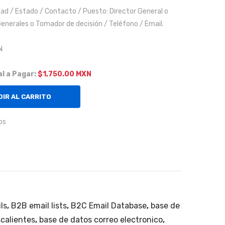
far
dad / Estado / Contacto / Puesto: Director General o
ma
enerales o Tomador de decisión / Teléfono / Email.
céu
tico
N
,
ser
l a Pagar:
$1,750.00 MXN
vici
IR AL CARRITO
os,
tex
os
til
en
el
Est
ado
de
ls
,
B2B email lists
,
B2C Email Database
,
base de
Nue
calientes
,
base de datos correo electronico
,