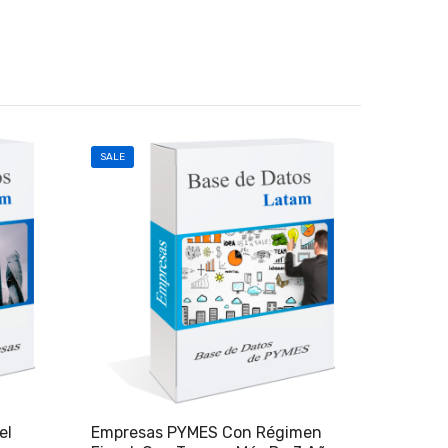
SALE
SALE
el
Empresas PYMES Con Régimen
Empresa