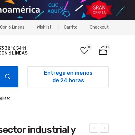
Con 6 Líneas
Wishlist
Carrito
Checkout
0
0
33 3816 5411
CON 6 LÍNEAS
No products in the cart.
Entrega en menos
de 24 horas
juato.
ector industrial y