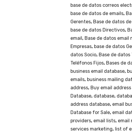
y
base de datos correos elect
Estado
base de datos de emails
,
Ba
de
Gerentes
,
Base de datos de
Guanajuato.
base de datos Directivos
,
Ba
cantidad
email
,
Base de datos email 
Empresas
,
base de datos G
datos Socio
,
Base de datos 
Teléfonos Fijos
,
Bases de d
business email database
,
bu
emails
,
business mailing da
address
,
Buy email address
Database
,
database
,
databa
address database
,
email bu
Database for Sale
,
email da
providers
,
email lists
,
email
services marketing
,
list of 