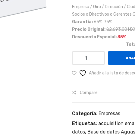
Empresa / Giro / Dirección / Ciu
Socios o Directivos o Gerentes G
Garantía:
65%-75%
Precio Original:
$2,693.00 MX
Descuento Especial:
35%
Tota
Empresas
AÑAD
del
sector
Añadir a la lista de dese
industrial
y
Compare
comercio
en
el
Categoría:
Empresas
Estado
Etiquetas:
acquisition emai
de
Aguascalientes
datos
,
Base de datos Aguas