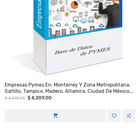
Empresas Pymes En: Monterrey Y Zona Metropolitana,
Saltillo, Tampico, Madero, Altamira, Ciudad De México,
Estado De México, Querétaro, Puebla.
Original
Current
$
4,209.00
$
6,475.00
price
price
was:
is:
$ 6,475.00.
$ 4,209.00.