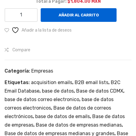
Total a Pagar:
$1,804.00 MXN
Empresas
AÑADIR AL CARRITO
medianas
y
Añadir a la lista de deseos
grandes
en
Compare
distintos
sectores
cantidad
Categoría:
Empresas
Etiquetas:
acquisition emails
,
B2B email lists
,
B2C
Email Database
,
base de datos
,
Base de datos CDMX
,
base de datos correo electronico
,
base de datos
correos electronicos
,
Base de datos de correos
electrónicos
,
base de datos de emails
,
Base de datos
de empresas
,
Base de datos de empresas medianas
,
Base de datos de empresas medianas y grandes
,
Base