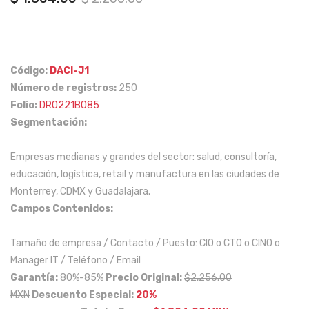
price
price
nde
nas
was:
is:
s
y
$ 2,256.00.
$ 1,804.00.
que
gra
hag
nde
Código:
DACI-J1
Número de registros:
250
an
s
Folio:
DR0221B085
eve
en
Segmentación:
nto
Nue
s a
vo
Empresas medianas y grandes del sector: salud, consultoría,
Niv
Leó
educación, logística, retail y manufactura en las ciudades de
el
n
Monterrey, CDMX y Guadalajara.
Nac
Campos Contenidos:
ion
Tamaño de empresa / Contacto / Puesto: CIO o CTO o CINO o
al
Manager IT / Teléfono / Email
Garantía:
80%-85%
Precio Original:
$
2,256.00
MXN
Descuento Especial:
20%