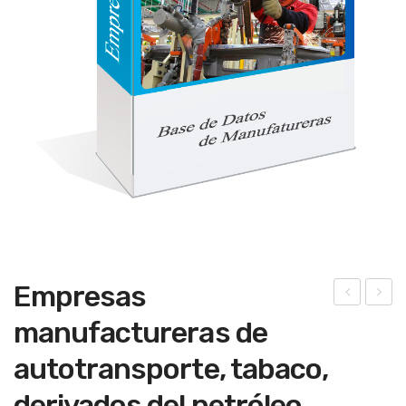
Empresas
ers
ers
manufactureras de
ona
ona
autotransporte, tabaco,
s
s
físi
físi
derivados del petróleo,