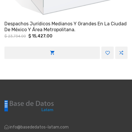
Despachos Jurídicos Medianos Y Grandes En La Ciudad
De México Y Área Metropolitana.
Original
Current
$
15,427.00
$
23,734.00
price
price
was:
is:
$ 23,734.00.
$ 15,427.00.
info@basededatos-latam.com