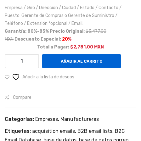
n
Empresa / Giro / Dirección / Ciudad / Estado / Contacto /
en
Puesto: Gerente de Compras o Gerente de Suministro /
Can
Teléfono / Extensión *opcional / Email.
cún
Garantía: 80%-85%
Precio Original:
$3,477.00
MXN
Descuento Especial:
20
%
,
Total a Pagar:
$2,781.00 MXN
Pue
rto
Empresas
AÑADIR AL CARRITO
Mor
manufactureras
de
elos
Añadir a la lista de deseos
autotransporte,
,
tabaco,
Pla
Compare
derivados
ya
del
del
petróleo,
Categorías:
Empresas
,
Manufactureras
Car
ferroviario
me
y
Etiquetas:
acquisition emails
,
B2B email lists
,
B2C
n y
aeronáutica
Email Database
,
base de datos
,
base de datos correo