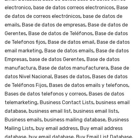
a
Tulu
electronico
,
base de datos correos electronicos
,
Base
Nivel
m.
de datos de correos electrónicos
,
base de datos de
Nacional.
emails
,
Base de datos de empresas
,
Base de datos de
cantidad
Gerentes
,
Base de datos de Teléfonos
,
Base de datos
de Telefonos fijos
,
Base de datos email
,
Base de datos
email marketing
,
Base de datos emails
,
Base de datos
Empresas
,
base de datos Gerentes
,
Base de datos
manufactura
,
Base de datos manufacturera
,
Base de
datos Nivel Nacional
,
Bases de datos
,
Bases de datos
de Teléfonos Fijos
,
Bases de datos emails y telefonos
,
Bases de datos telefonos y correos
,
Bases de datos
telemarketing
,
Business Contact Lists
,
business email
database
,
business email list
,
business email lists
,
Business emails
,
business mailing database
,
Business
Mailing Lists
,
buy email address
,
Buy email address
database
,
buy email database
,
Buy Email List Database
,