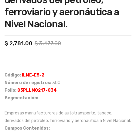
cas
cas,
ferroviario y aeronáutica a
en
suel
Nivel Nacional.
el
do
Est
ent
ado
re
Original
Current
$
2,781.00
$
3,477.00
de
$30
price
price
Nue
,00
was:
is:
$ 3,477.00.
$ 2,781.00.
vo
0 a
Leó
$40
Código:
ILME-E5-2
n.
,00
Número de registros:
300
0
Folio:
03PLLM0217-034
me
Segmentación:
nsu
Empresas manufactureras de autotransporte, tabaco,
ales
derivados del petróleo, ferroviario y aeronáutica a Nivel Nacional.
que
Campos Contenidos:
viva