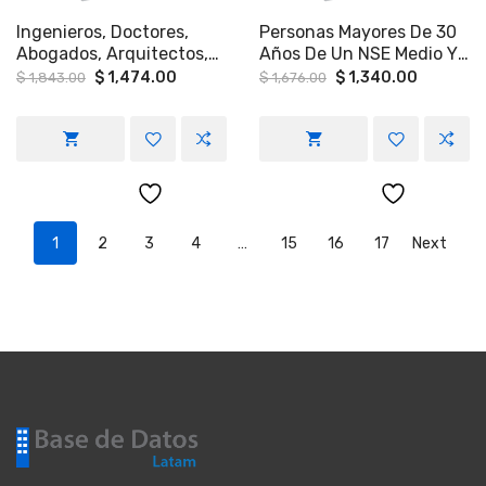
Ingenieros, Doctores,
Personas Mayores De 30
Abogados, Arquitectos,
Años De Un NSE Medio Y
Licenciados, Empresarios
Medio-Alto En Ciudad De
Original
Current
Original
Current
$
1,474.00
$
1,340.00
$
1,843.00
$
1,676.00
price
price
price
price
En CDMX
México Y Querétaro.
was:
is:
was:
is:
$ 1,843.00.
$ 1,474.00.
$ 1,676.00.
$ 1,340.
1
2
3
4
…
15
16
17
Next