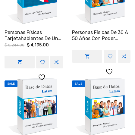
Personas Físicas
Personas Físicas De 30 A
Tarjetahabientes De Un
50 Años Con Poder
NSE Alto Y Viajeros
Adquisitivo Alto A Nivel
Original
Current
$
4,195.00
$
5,244.00
price
price
Frecuentes En El Sur De
Nacional.
was:
is:
La Ciudad De México.
$ 5,244.00.
$ 4,195.00.
SALE
SALE