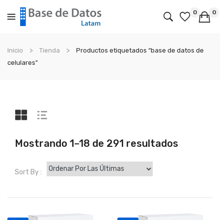
0
0
No products in the cart.
Inicio
Tienda
Productos etiquetados “base de datos de
celulares”
Sorted
Mostrando 1–18 de 291 resultados
by
latest
Sort By :