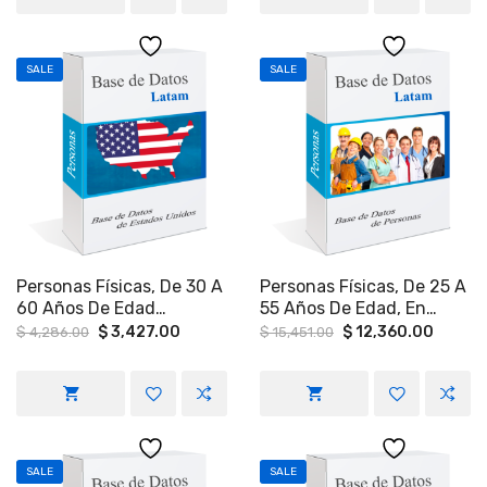
SALE
SALE
Personas Físicas, De 30 A
Personas Físicas, De 25 A
60 Años De Edad
55 Años De Edad, En
Económicamente Activas
Distintos Estados De
Original
Current
Original
Curren
$
3,427.00
$
12,360.00
$
4,286.00
$
15,451.00
price
price
price
price
En Estados Unidos.
México
was:
is:
was:
is:
$ 4,286.00.
$ 3,427.00.
$ 15,451.00.
$ 12,3
SALE
SALE