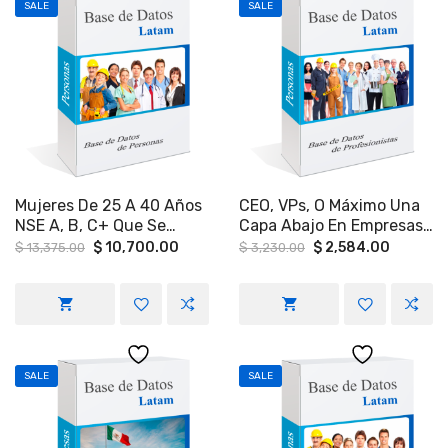
SALE
SALE
Mujeres De 25 A 40 Años
CEO, VPs, O Máximo Una
NSE A, B, C+ Que Se
Capa Abajo En Empresas
Realicen Análisis Y
De 50 A 1,000 Empleados
Original
Current
Original
Current
$
10,700.00
$
2,584.00
$
13,375.00
$
3,230.00
price
price
price
price
Chequeos Médicos En
A Nivel Nacional
was:
is:
was:
is:
Mérida, Yucatán.
$ 13,375.00.
$ 10,700.00.
$ 3,230.00.
$ 2,584.
SALE
SALE