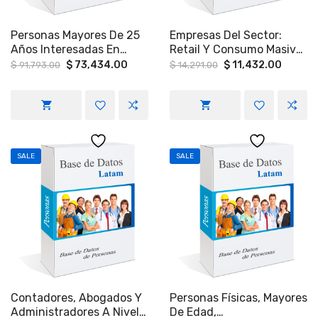
Personas Mayores De 25
Empresas Del Sector:
Años Interesadas En
Retail Y Consumo Masivo
Aprender Inglés En
, BPOs , Despachos De
Original
Current
Original
Curren
$
73,434.00
$
11,432.00
$
91,793.00
$
14,291.00
price
price
price
price
Ciudad De México,
Cobranza, Bancos,
was:
is:
was:
is:
Guadalajara Y Monterrey.
Aseguradoras Y
$ 91,793.00.
$ 73,434.00.
$ 14,291.00.
$ 11,43
Universidades
SALE
SALE
Contadores, Abogados Y
Personas Físicas, Mayores
Administradores A Nivel
De Edad,