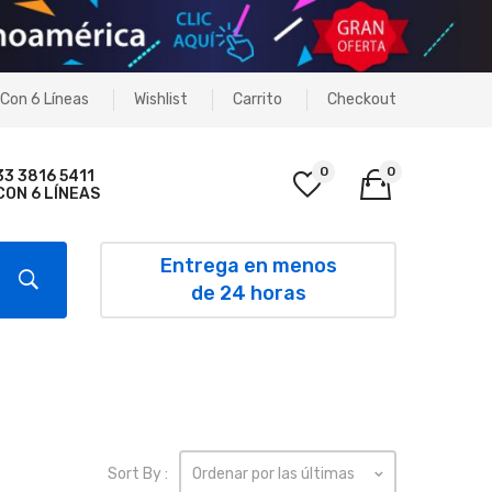
Con 6 Líneas
Wishlist
Carrito
Checkout
0
0
33 3816 5411
CON 6 LÍNEAS
No products in the cart.
Entrega en menos
de 24 horas
Sort By :
Ordenar por las últimas