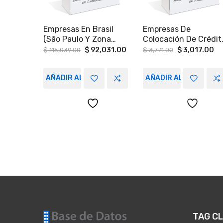
Empresas En Brasil
Empresas De
(São Paulo Y Zona
Colocación De Crédit
Metropolitana)
A Nivel Nacional
Original
Current
Original
Cu
$
92,031.00
$
3,017.00
$
115,039.00
$
3,771.00
price
price
price
pr
was:
is:
was:
is:
$ 115,039.00.
$ 92,031.00.
$ 3,771.00.
$ 
AÑADIR AL CARRITO
AÑADIR AL CARRITO
TAG C