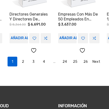
Directores Generales
Empresas Con Más De
E
o
Y Directores De
50 Empleados En
1
Recursos Humanos,
Ciudad Juárez
M
rrent
Original
Current
$
6,691.00
$
3,637.00
$
8,364.00
$
ice
price
price
Que Trabajen En
R
was:
is:
Medianas Y Grandes
(
3,017.00.
$ 8,364.00.
$ 6,691.00.
AÑADIR AL CARRITO
AÑADIR AL CARRITO
Empresas, En Ciudad
A
De México
R
(
1
2
3
4
…
24
25
26
Next
LOUD
INFORMACIÓN