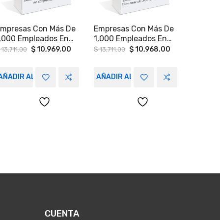
mpresas Con Más De
Empresas Con Más De
,000 Empleados En
1,000 Empleados En
éxico (400
México, Colombia,
Original
Current
Original
Current
$
10,969.00
$
10,968.00
13,711.00
$
13,711.00
price
price
price
price
egistros), Colombia
Argentina Y Chile.
was:
is:
was:
is:
200 Registros),
$ 13,711.00.
$ 10,969.00.
$ 13,711.00.
$ 10,968.00.
AÑADIR AL CARRITO
AÑADIR AL CARRITO
rgentina (200
egistros) Y Chile
200 Registros).
CUENTA