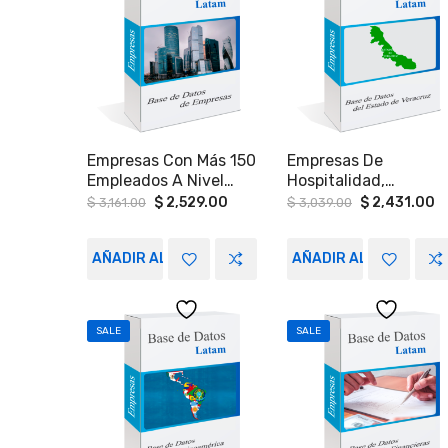
Empresas Con Más 150
Empresas De
Empleados A Nivel
Hospitalidad,
Nacional.
Construcción,
Original
Current
Original
C
$
2,529.00
$
2,431.00
$
3,161.00
$
3,039.00
price
price
price
p
Industria, Retail Y
was:
is:
was:
is
Gobierno En Veracruz
$ 3,161.00.
$ 2,529.00.
$ 3,039.00.
$
AÑADIR AL CARRITO
AÑADIR AL CARRITO
SALE
SALE