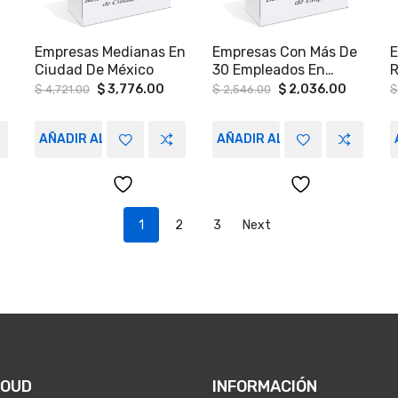
Empresas Medianas En
Empresas Con Más De
E
Ciudad De México
30 Empleados En
R
Nuevo León.
N
urrent
Original
Current
Original
Current
$
3,776.00
$
2,036.00
$
4,721.00
$
2,546.00
$
ice
price
price
price
price
was:
is:
was:
is:
3,322.00.
$ 4,721.00.
$ 3,776.00.
$ 2,546.00.
$ 2,036.
AÑADIR AL CARRITO
AÑADIR AL CARRITO
1
2
3
Next
LOUD
INFORMACIÓN