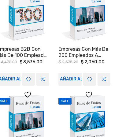
mpresas B2B Con
Empresas Con Más De
ás De 100 Empleados
200 Empleados A
n Los Estados De
Nivel Nacional.
Original
Current
Original
Current
$
3,576.00
$
2,060.00
4,470.00
$
2,575.20
price
price
price
price
uebla, Orizaba Y
was:
is:
was:
is:
órdoba.
0.
$ 4,470.00.
$ 3,576.00.
$ 2,575.20.
$ 2,060.00.
AÑADIR AL CARRITO
AÑADIR AL CARRITO
SALE
SALE