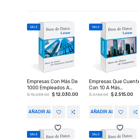
SALE
SALE
Empresas Con Más De
Empresas Que Cuent
1000 Empleados A
Con 10 A Más
Nivel Nacional.
Vehículos Utilitarios
Original
Current
Original
Cu
$
12,030.00
$
2,515.00
$
15,038.00
$
3,144.00
price
price
price
pr
En Hermosillo Sonora
was:
is:
was:
is:
$ 15,038.00.
$ 12,030.00.
$ 3,144.00.
$ 
AÑADIR AL CARRITO
AÑADIR AL CARRITO
SALE
SALE