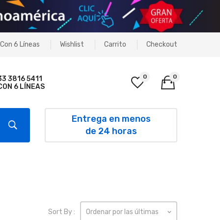
Con 6 Líneas
Wishlist
Carrito
Checkout
0
0
33 3816 5411
CON 6 LÍNEAS
No products in the cart.
Entrega en menos
de 24 horas
Sort By :
Ordenar por las últimas