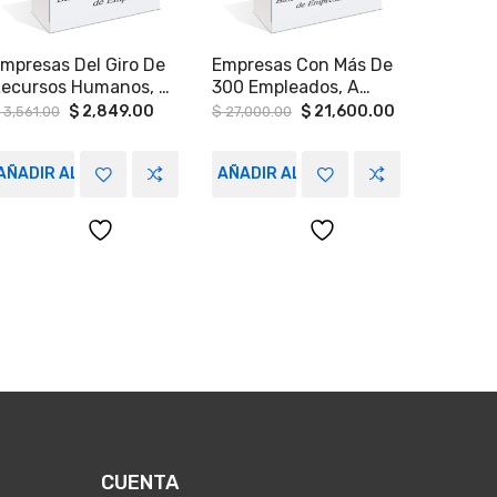
mpresas Del Giro De
Empresas Con Más De
ecursos Humanos, A
300 Empleados, A
ivel Nacional.
Nivel Nacional
Original
Current
Original
Current
$
2,849.00
$
21,600.00
3,561.00
$
27,000.00
price
price
price
price
was:
is:
was:
is:
00.
$ 3,561.00.
$ 2,849.00.
$ 27,000.00.
$ 21,600.00.
AÑADIR AL CARRITO
AÑADIR AL CARRITO
CUENTA