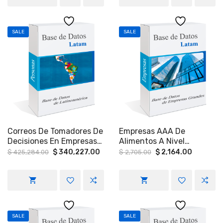
Registros).
SALE
SALE
Correos De Tomadores De
Empresas AAA De
Decisiones En Empresas
Alimentos A Nivel
En Latinoamérica.
Nacional
Original
Current
Original
Current
$
340,227.00
$
2,164.00
$
425,284.00
$
2,705.00
price
price
price
price
was:
is:
was:
is:
$ 425,284.00.
$ 340,227.00.
$ 2,705.00.
$ 2,164.
SALE
SALE