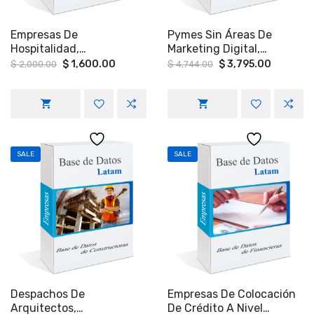
Empresas De
Pymes Sin Áreas De
Hospitalidad,
Marketing Digital,
Construcción, Industria,
Publicidad Web A Nivel
Original
Current
Original
Current
$
1,600.00
$
3,795.00
$
2,000.00
$
4,744.00
price
price
price
price
Retail Y Gobierno En
Nacional.
was:
is:
was:
is:
Mérida Yucatán.
$ 2,000.00.
$ 1,600.00.
$ 4,744.00.
$ 3,795.
SALE
SALE
Despachos De
Empresas De Colocación
Arquitectos,
De Crédito A Nivel