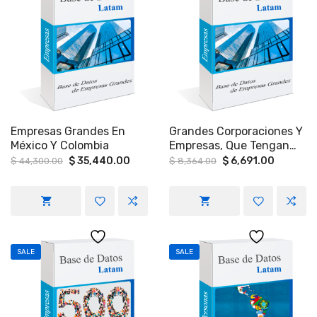
Empresas Grandes En
Grandes Corporaciones Y
México Y Colombia
Empresas, Que Tengan
Más De 1,000 Empleados,
Original
Current
Original
Current
$
35,440.00
$
6,691.00
$
44,300.00
$
8,364.00
price
price
price
price
A Nivel Nacional (México).
was:
is:
was:
is:
$ 44,300.00.
$ 35,440.00.
$ 8,364.00.
$ 6,691.
SALE
SALE