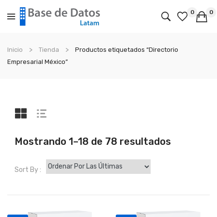
0
0
No products in the cart.
Inicio
Tienda
Productos etiquetados “Directorio
Empresarial México”
Sorted
Mostrando 1–18 de 78 resultados
by
latest
Sort By :