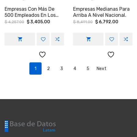
Empresas Con Más De
Empresas Medianas Para
500 Empleados En Los
Arriba A Nivel Nacional.
Estados De Puebla,
Original
Current
Original
Current
$
3,405.00
$
6,792.00
$
4,257.00
$
8,491.00
price
price
price
price
Tlaxcala Y Veracruz
was:
is:
was:
is:
$ 4,257.00.
$ 3,405.00.
$ 8,491.00.
$ 6,792.
1
2
3
4
5
Next