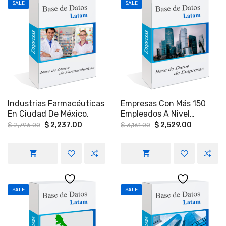
SALE
SALE
Industrias Farmacéuticas
Empresas Con Más 150
En Ciudad De México.
Empleados A Nivel
Nacional.
Original
Current
Original
Current
$
2,237.00
$
2,529.00
$
2,796.00
$
3,161.00
price
price
price
price
was:
is:
was:
is:
$ 2,796.00.
$ 2,237.00.
$ 3,161.00.
$ 2,529.0
SALE
SALE