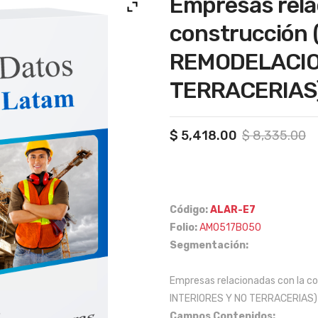
Empresas rela
construcción
REMODELACION
TERRACERIAS) 
Or
C
$
5,418.00
$
8,335.00
pr
pr
w
is
$
$
Código:
ALAR-E7
Folio:
AM0517B050
Segmentación:
Empresas relacionadas con la 
INTERIORES Y NO TERRACERIAS) a
Campos Contenidos: