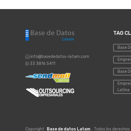
TAG C
Base D
info@basededatos-latam.com
Empres
33 3816 5411
Base D
Empres
Latina
Copyright
Base de datos Latam
. Todos los derechos