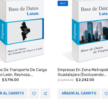
SALE
s De Transporte De Carga
Empresas En Zona Metropol
o León, Reynosa,
Guadalajara (excluyendo:
pas, Nuevo Laredo,
Hospitales, Hoteles, Depen
Original
Current
Original
Current
$
5,116.00
$
2,242.00
$
2,803.00
price
price
price
price
as, Saltillo, Coahuila,
De Gobierno, Universidades
was:
is:
was:
is:
e México, Hidalgo , Puebla,
Públicas)
$ 7,871.00.
$ 5,116.00.
$ 2,803.00.
$ 2,242
R AL CARRITO
AÑADIR AL CARRITO
uato…