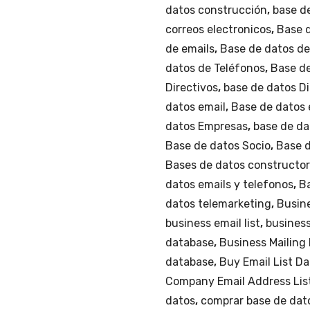
INTERIORES
datos construcción
,
base de
Y
correos electronicos
,
Base d
NO
de emails
,
Base de datos d
TERRACERIAS)
datos de Teléfonos
,
Base de
a
Directivos
,
base de datos Di
Nivel
datos email
,
Base de datos 
Nacional.
datos Empresas
,
base de da
cantidad
Base de datos Socio
,
Base d
Bases de datos constructo
datos emails y telefonos
,
Ba
datos telemarketing
,
Busine
business email list
,
business
database
,
Business Mailing 
database
,
Buy Email List D
Company Email Address Lis
datos
,
comprar base de dat