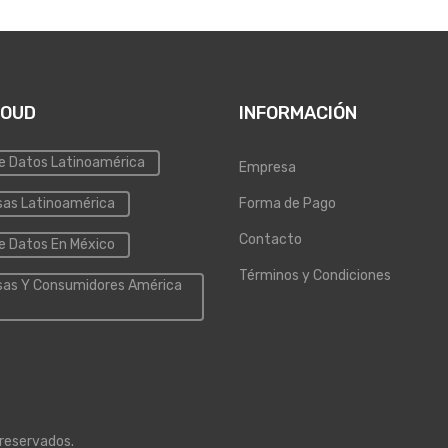
LOUD
INFORMACIÓN
e Datos Latinoamérica
Empresa
as Latinoamérica
Forma de Pago
Contacto
e Datos En México
Términos y Condiciones
as Y Consumidores América
 reservados.