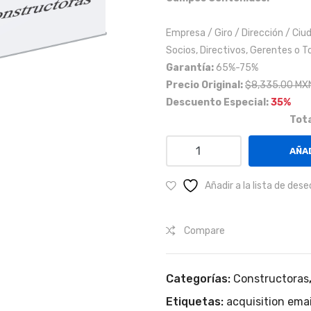
Empresa / Giro / Dirección / Ciu
Socios, Directivos, Gerentes o T
Garantía:
65%-75%
Precio Original:
$8,335.00 MX
Descuento Especial:
35%
Tota
Empresas
AÑAD
relacionadas
con
Añadir a la lista de dese
la
construcción
Compare
(NO
EXCAVASIONES,
NO
Categorías:
Constructoras
REMODELACION
Etiquetas:
acquisition emai
DE