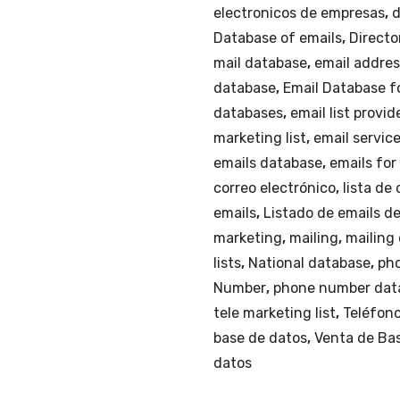
electronicos de empresas
,
d
Database of emails
,
Directo
mail database
,
email addre
database
,
Email Database f
databases
,
email list provid
marketing list
,
email servic
emails database
,
emails for
correo electrónico
,
lista de
emails
,
Listado de emails d
marketing
,
mailing
,
mailing
lists
,
National database
,
ph
Number
,
phone number dat
tele marketing list
,
Teléfon
base de datos
,
Venta de Ba
datos