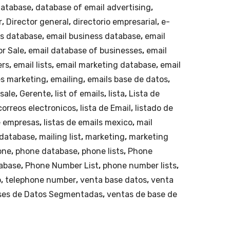
atabase
,
database of email advertising
,
r
,
Director general
,
directorio empresarial
,
e-
ss database
,
email business database
,
email
or Sale
,
email database of businesses
,
email
ers
,
email lists
,
email marketing database
,
email
es marketing
,
emailing
,
emails base de datos
,
 sale
,
Gerente
,
list of emails
,
lista
,
Lista de
 correos electronicos
,
lista de Email
,
listado de
e empresas
,
listas de emails mexico
,
mail
 database
,
mailing list
,
marketing
,
marketing
one
,
phone database
,
phone lists
,
Phone
abase
,
Phone Number List
,
phone number lists
,
o
,
telephone number
,
venta base datos
,
venta
ses de Datos Segmentadas
,
ventas de base de