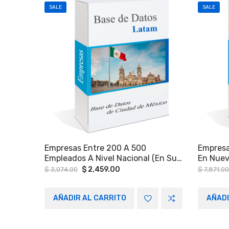
SALE
SALE
Empresas Entre 200 A 500
Empresa
Empleados A Nivel Nacional (en Su
En Nuev
Mayoría Ciudad De México Y El
Tamauli
Original
Current
$
2,459.00
$
3,074.00
$
7,871.00
price
price
Estado De Nuevo León).
Tamaulip
was:
is:
Estado D
$ 3,074.00.
$ 2,459.00.
AÑADIR AL CARRITO
AÑADI
Guanaj