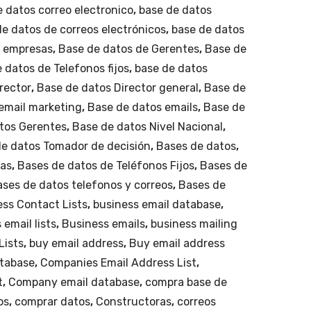
de
calp
 datos correo electronico
,
base de datos
Méx
an,
e datos de correos electrónicos
,
base de datos
ico.
Tlal
e empresas
,
Base de datos de Gerentes
,
Base de
nep
 datos de Telefonos fijos
,
base de datos
antl
rector
,
Base de datos Director general
,
Base de
a…
email marketing
,
Base de datos emails
,
Base de
tos Gerentes
,
Base de datos Nivel Nacional
,
e datos Tomador de decisión
,
Bases de datos
,
ras
,
Bases de datos de Teléfonos Fijos
,
Bases de
ses de datos telefonos y correos
,
Bases de
ss Contact Lists
,
business email database
,
 email lists
,
Business emails
,
business mailing
Lists
,
buy email address
,
Buy email address
atabase
,
Companies Email Address List
,
t
,
Company email database
,
compra base de
os
,
comprar datos
,
Constructoras
,
correos