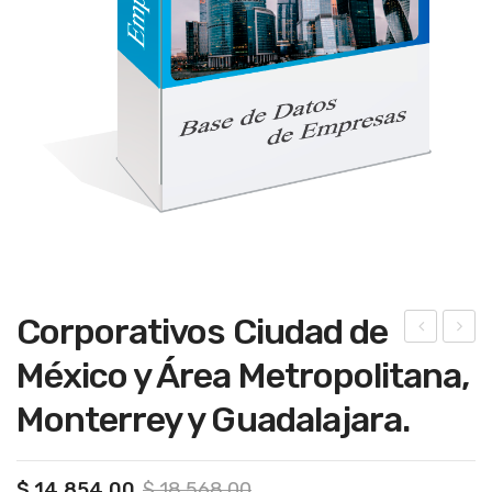
Corporativos Ciudad de
ers
mpr
México y Área Metropolitana,
ona
esa
Monterrey y Guadalajara.
s
s
físi
en
cas,
gen
Original
Current
$
14,854.00
$
18,568.00