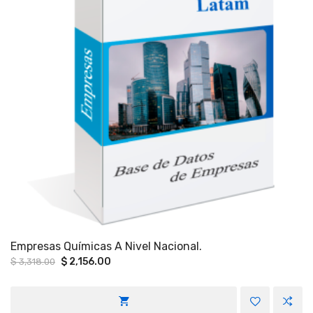
Empresas Químicas A Nivel Nacional.
Original
Current
$
2,156.00
$
3,318.00
price
price
was:
is:
$ 3,318.00.
$ 2,156.00.