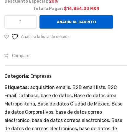
Descuento Especial:
20%
ma
epe
Total a Pagar:
$14,854.00 MXN
n
c,
Corporativos
vita
CD
AÑADIR AL CARRITO
Ciudad
min
MX.
de
Añadir a la lista de deseos
as y
México
pro
y
teín
Compare
Área
as
Metropolitana,
en
Monterrey
Categoría:
Empresas
y
Ciu
Guadalajara.
Etiquetas:
acquisition emails
,
B2B email lists
,
B2C
dad
cantidad
Email Database
,
base de datos
,
Base de datos área
de
Metropolitana
,
Base de datos Ciudad de México
,
Base
Méx
de datos Corporativos
,
base de datos correo
ico.
electronico
,
base de datos correos electronicos
,
Base
de datos de correos electrónicos
,
base de datos de