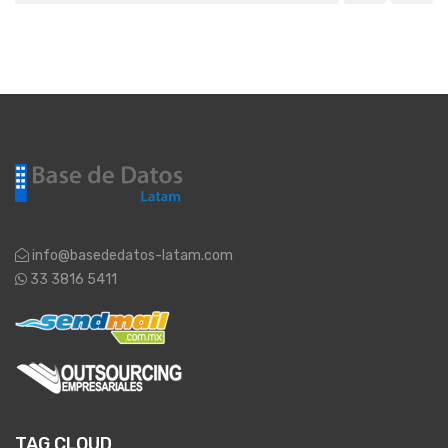
info@basededatos-latam.com
33 3816 5411
TAG CLOUD