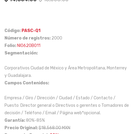
price
price
de
eral
was:
is:
20
en
$ 18,568.00.
$ 14,854.00.
a
la
45
col
Código:
PASC-Q1
Número de registros:
2000
año
oni
Folio:
NI0620B011
s
a
Segmentación:
de
San
eda
ta
Corporativos Ciudad de México y Área Metropolitana, Monterrey
d,
Fe
y Guadalajara.
que
y
Campos Contenidos:
act
Lo
ual
ma
Empresa / Giro / Dirección / Ciudad / Estado / Contacto /
Puesto: Director general o Directivos o gerentes o Tomadores de
me
s
decisión / Teléfono / Email / Página web*opcional.
nte
de
Garantía:
80%-85%
con
Cha
Precio Original:
$18,568.00 MXN
su
pult