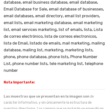
database
,
email business database
,
email database
,
Email Database for Sale
,
email database of businesses
,
email databases
,
email directory
,
email list providers
,
email lists
,
email marketing database
,
email marketing
list
,
email services marketing
,
list of emails
,
lista
,
Lista
de correo electrónico
,
lista de correos electronicos
,
lista de Email
,
listado de emails
,
mail marketing
,
mailing
database
,
mailing list
,
marketing
,
marketing lists
,
phone
,
phone database
,
phone lists
,
Phone Number
List
,
phone number lists
,
tele marketing list
,
telephone
number
Nota Importante:
Las muestras que se presentan en la imagen son
de
carácter informativo, y sin únicamente la estructura de
nuestros directorios. Los campos que se incluirán se especifican