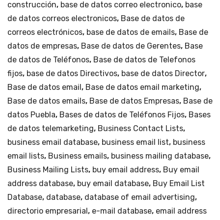
construcción
,
base de datos correo electronico
,
base
y
de
de datos correos electronicos
,
Base de datos de
Gua
4
correos electrónicos
,
base de datos de emails
,
Base de
dala
millones
datos de empresas
,
Base de datos de Gerentes
,
Base
jara.
de
de datos de Teléfonos
,
Base de datos de Telefonos
pesos
fijos
anuales)
,
base de datos Directivos
,
base de datos Director
,
cantidad
Base de datos email
,
Base de datos email marketing
,
Base de datos emails
,
Base de datos Empresas
,
Base de
datos Puebla
,
Bases de datos de Teléfonos Fijos
,
Bases
de datos telemarketing
,
Business Contact Lists
,
business email database
,
business email list
,
business
email lists
,
Business emails
,
business mailing database
,
Business Mailing Lists
,
buy email address
,
Buy email
address database
,
buy email database
,
Buy Email List
Database
,
database
,
database of email advertising
,
directorio empresarial
,
e-mail database
,
email address