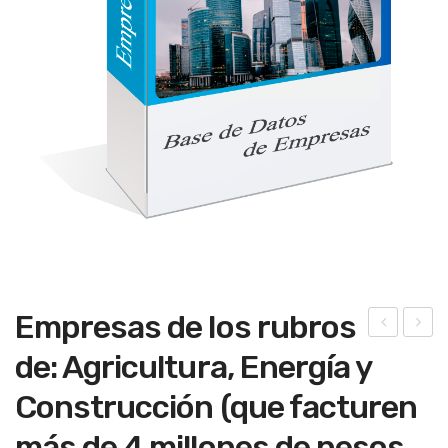
Empresas de los rubros
mpr
ers
de: Agricultura, Energía y
esa
ona
Construcción (que facturen
s
s
con
físi
más de 4 millones de pesos