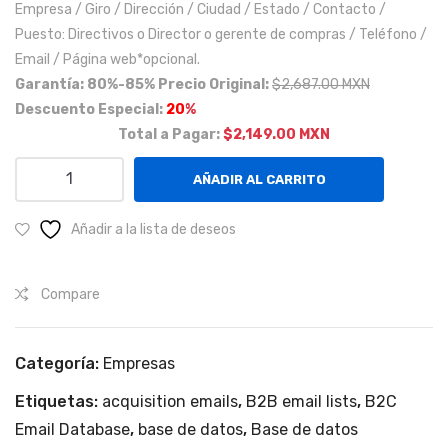
Empresa / Giro / Dirección / Ciudad / Estado / Contacto /
Méx
+
Puesto: Directivos o Director o gerente de compras / Teléfono /
ico,
en
Email / Página web*opcional.
Est
Cho
Garantía: 80%-85%
Precio Original:
$2,687.00 MXN
ado
lula
Descuento Especial:
20
%
de
y
Total a Pagar:
$2,149.00 MXN
Que
Pue
Empresas
AÑADIR AL CARRITO
réta
bla.
de
ro y
los
Añadir a la lista de deseos
las
rubros
ciud
de:
ade
Compare
Agricultura,
Energía
s
y
de
Categoría:
Empresas
Construcción
Mo
(que
Etiquetas:
acquisition emails
,
B2B email lists
,
B2C
nte
facturen
Email Database
,
base de datos
,
Base de datos
rrey
más