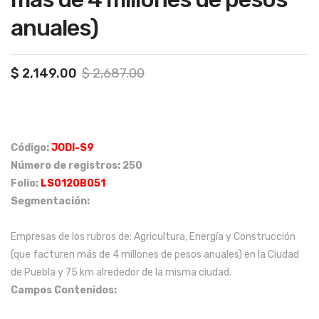
má
cas,
anuales)
s
que
de
ten
200
gan
Original
Current
$
2,149.00
$
2,687.00
price
price
em
de
was:
is:
plea
25
$ 2,687.00.
$ 2,149.00.
dos
a
Código:
JODI-S9
, en
45
Número de registros: 250
Ciu
año
Folio:
LS0120B051
dad
s,
Segmentación:
de
de
Méx
un
Empresas de los rubros de: Agricultura, Energía y Construcción
ico,
NSE
(que facturen más de 4 millones de pesos anuales) en la Ciudad
Est
C+,
de Puebla y 75 km alrededor de la misma ciudad.
ado
C y
Campos Contenidos:
de
AB