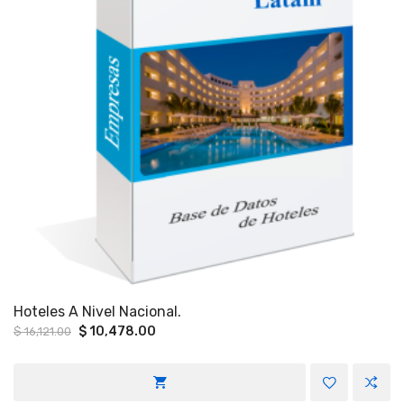
Hoteles A Nivel Nacional.
Original
Current
$
10,478.00
$
16,121.00
price
price
was:
is:
$ 16,121.00.
$ 10,478.00.