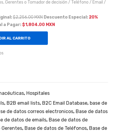
mic
vos, Gerentes o Tomador de decisión / Teléfono / Email /
am
iginal:
$2,256.00 MXN
Descuento Especial:
20%
ent
l a Pagar:
$1,804.00 MXN
e
acti
IR AL CARRITO
vas
en
os
Est
ado
s
Uni
macéuticas
,
Hospitales
dos
.
ls
,
B2B email lists
,
B2C Email Database
,
base de
se de datos correos electronicos
,
Base de datos
e de datos de emails
,
Base de datos de
e Gerentes
,
Base de datos de Teléfonos
,
Base de