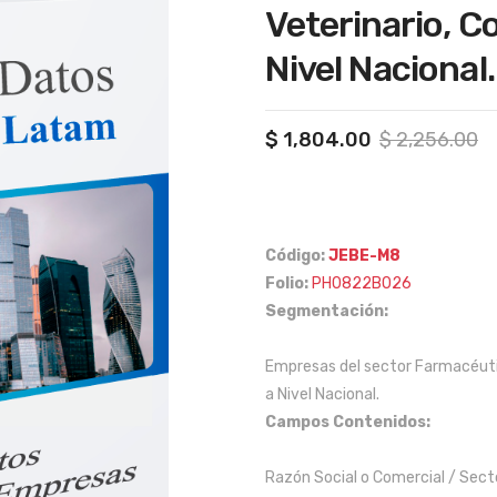
Veterinario, C
Nivel Nacional.
Or
C
$
1,804.00
$
2,256.00
pr
pr
w
is
$
$
Código:
JEBE-M8
Folio:
PH0822B026
Segmentación:
Empresas del sector Farmacéutic
a Nivel Nacional.
Campos Contenidos:
Razón Social o Comercial / Secto