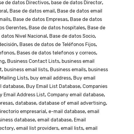
se de datos Directivos
,
base de datos Director
,
eral
,
Base de datos email
,
Base de datos email
mails
,
Base de datos Empresas
,
Base de datos
os Gerentes
,
Base de datos hospitales
,
Base de
 datos Nivel Nacional
,
Base de datos Socio
,
decisión
,
Bases de datos de Teléfonos Fijos
,
lefonos
,
Bases de datos telefonos y correos
,
ng
,
Business Contact Lists
,
business email
t
,
business email lists
,
Business emails
,
business
Mailing Lists
,
buy email address
,
Buy email
l database
,
Buy Email List Database
,
Companies
 Email Address List
,
Company email database
,
presas
,
database
,
database of email advertising
,
irectorio empresarial
,
e-mail database
,
email
siness database
,
email database
,
Email
rectory
,
email list providers
,
email lists
,
email