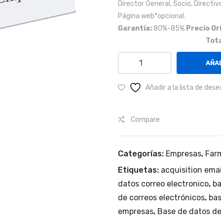
Director General, Socio, Directi
Página web*opcional.
Garantía:
80%-85%
Precio Or
Tota
Empresas
AÑAD
del
Sector
Añadir a la lista de dese
Salud,
Veterinario,
Compare
Cosmético
y
Laboratorios
Categorías:
Empresas
,
Far
a
Etiquetas:
acquisition emai
Nivel
Nacional.
datos correo electronico
,
ba
cantidad
de correos electrónicos
,
bas
empresas
,
Base de datos d