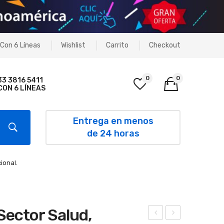
Con 6 Líneas
Wishlist
Carrito
Checkout
0
0
33 3816 5411
CON 6 LÍNEAS
No products in the cart.
Entrega en menos
de 24 horas
ional.
Sector Salud,