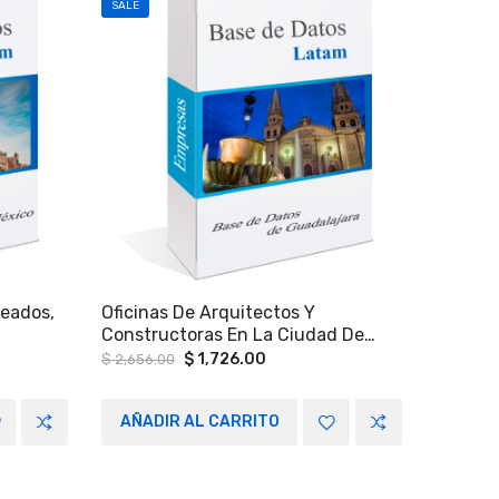
SALE
SALE
leados,
Oficinas De Arquitectos Y
Todas 
Constructoras En La Ciudad De
Industr
, Lacas,
Guadalajara Y Zona Metropolitana.
Except
t
Original
Current
$
1,726.00
$
2,656.00
$
6,695.
price
price
usivos
Pequeñ
was:
is:
COMEX
En El E
6.00.
$ 2,656.00.
$ 1,726.00.
AÑADIR AL CARRITO
AÑAD