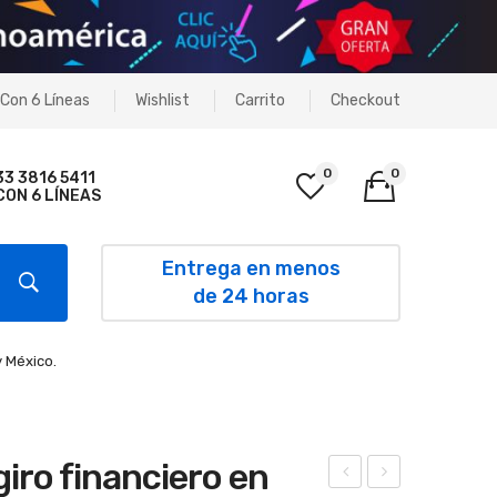
Con 6 Líneas
Wishlist
Carrito
Checkout
0
0
33 3816 5411
CON 6 LÍNEAS
No products in the cart.
Entrega en menos
de 24 horas
y México.
iro financiero en