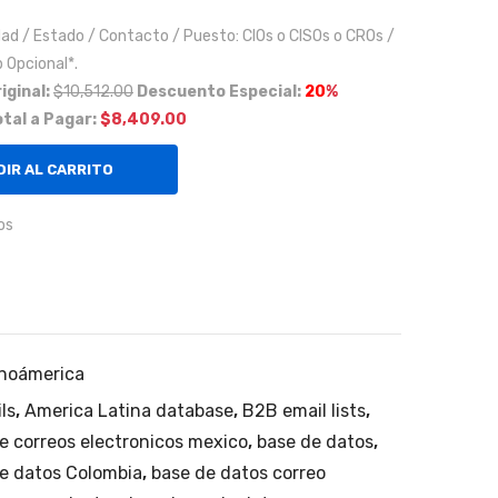
mo
os
dad / Estado / Contacto / Puesto: CIOs o CISOs o CROs /
de
y
 Opcional*.
alco
beb
iginal:
$10,512.00
Descuento Especial:
20
%
hol
idas
tal a Pagar:
$8,409.00
etíli
,
co
em
IR AL CARRITO
96
paq
gra
ue.)
os
dos
que
y
fac
sus
ture
deri
n
inoámerica
vad
má
ls
,
America Latina database
,
B2B email lists
os
,
s
e correos electronicos mexico
,
base de datos
en
,
de
e datos Colombia
,
base de datos correo
la
100