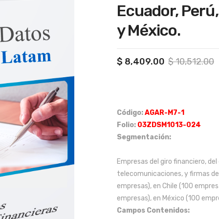
Ecuador, Perú,
y México.
O
C
$
8,409.00
$
10,512.00
p
p
w
i
$
$
Código:
AGAR-M7-1
Folio:
03ZDSM1013-024
Segmentación:
Empresas del giro financiero, del 
telecomunicaciones, y firmas d
empresas), en Chile (100 empre
empresas), en México (100 empr
Campos Contenidos: