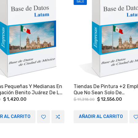
SALE
s Pequeñas Y Medianas En
Tiendas De Pintura +2 Emp
gación Benito Juárez De La
Que No Sean Solo De
De México
Impermeabilizante, Barnices
Original
Current
Original
Curren
$
1,420.00
$
12,556.00
0
$
19,318.00
price
price
price
price
No Sean Distribuidores Excl
was:
is:
was:
is:
De: EL ÁGUILA, ACUARIO, 
$ 2,184.00.
$ 1,420.00.
$ 19,318.00.
$ 12,55
R AL CARRITO
AÑADIR AL CARRITO
Etc