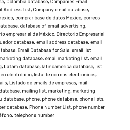
se
,
Colombia database
,
Companies Email
 Address List
,
Company email database
,
mexico
,
comprar base de datos Mexico
,
correos
atabase
,
database of email advertising
,
rio empresarial de México
,
Directorio Empresarial
uador database
,
email address database
,
email
atabase
,
Email Database for Sale
,
email list
 marketing database
,
email marketing list
,
email
g
,
Latam database
,
latinoamerica database
,
list
reo electrónico
,
lista de correos electronicos
,
ails
,
Listado de emails de empresas
,
mail
 database
,
mailing list
,
marketing
,
marketing
u database
,
phone
,
phone database
,
phone lists
,
er database
,
Phone Number List
,
phone number
éfono
,
telephone number