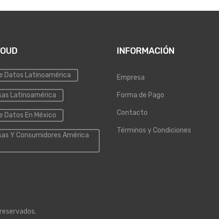
LOUD
INFORMACIÓN
e Datos Latinoamérica
Empresa
as Latinoamérica
Forma de Pago
Contacto
e Datos En México
Términos y Condiciones
as Y Consumidores América
 reservados.