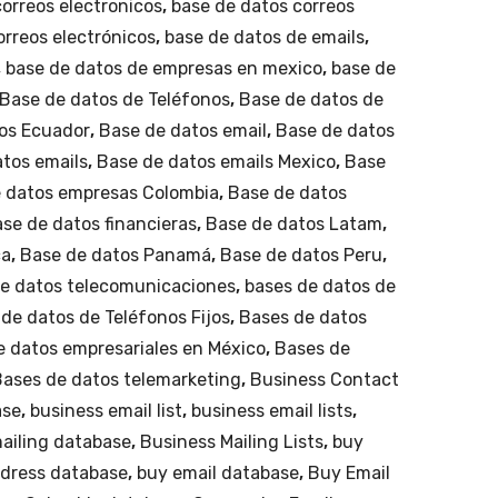
orreos electronicos
,
base de datos correos
zon
mill
orreos electrónicos
,
base de datos de emails
a
,
one
,
base de datos de empresas en mexico
,
base de
cen
s
Base de datos de Teléfonos
,
Base de datos de
tro
de
os Ecuador
,
Base de datos email
,
Base de datos
del
pes
tos emails
,
Base de datos emails Mexico
país
,
Base
os
 datos empresas Colombia
,
Base de datos
.
al
se de datos financieras
,
Base de datos Latam
año
,
ca
,
Base de datos Panamá
,
Base de datos Peru
a
,
e datos telecomunicaciones
,
bases de datos de
Niv
de datos de Teléfonos Fijos
,
Bases de datos
el
e datos empresariales en México
,
Bases de
Nac
Bases de datos telemarketing
,
Business Contact
ion
ase
,
business email list
,
business email lists
,
al.
ailing database
,
Business Mailing Lists
,
buy
ddress database
,
buy email database
,
Buy Email