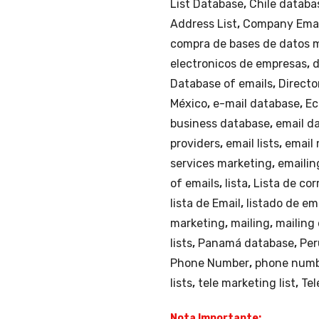
List Database
,
Chile databa
Address List
,
Company Email
compra de bases de datos 
electronicos de empresas
,
d
Database of emails
,
Directo
México
,
e-mail database
,
Ec
business database
,
email d
providers
,
email lists
,
email
services marketing
,
emailin
of emails
,
lista
,
Lista de cor
lista de Email
,
listado de em
marketing
,
mailing
,
mailing
lists
,
Panamá database
,
Per
Phone Number
,
phone numb
lists
,
tele marketing list
,
Tel
Nota Importante: