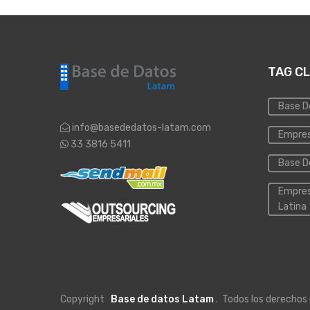
TAG C
Base D
info@basededatos-latam.com
Empres
33 3816 5411
Base D
Empres
Latina
Copyright
Base de datos Latam
. Todos los derechos