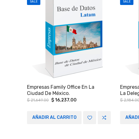
SALE
SALE
Empresas Family Office En La
Empresa
Ciudad De México.
La Dele
Ciudad 
Original
Current
$
16,237.00
$
21,649.00
$
2,184.0
price
price
was:
is:
$ 21,649.00.
$ 16,237.00.
AÑADIR AL CARRITO
AÑADI