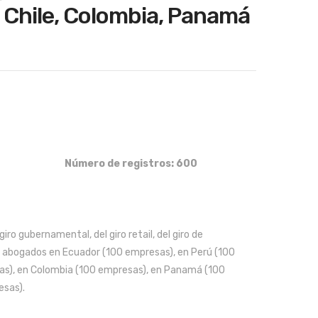
ndu
mpr
 Chile, Colombia, Panamá
stri
esa
as
s(
de
mé
cos
dic
riginal
urrent
rice
rice
mét
o,
as:
s:
icos
plás
 10,512.00.
 8,409.00.
,
tico
vin
s,
Número de registros: 600
os
met
y
alm
licor
ecá
giro gubernamental, del giro retail, del giro de
es,
nic
e abogados en Ecuador (100 empresas), en Perú (100
de
o,
sas), en Colombia (100 empresas), en Panamá (100
con
alim
esas).
su
ent