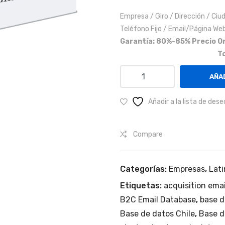
Empresa / Giro / Dirección / Ciu
Teléfono Fijo / Email/Página Web
Garantía: 80%-85%
Precio Or
To
Empresas
AÑAD
del
giro
Añadir a la lista de dese
financiero
en
Compare
Ecuador,
Perú,
Chile,
Categorías:
Empresas
,
Lat
Colombia,
Etiquetas:
acquisition emai
Panamá
y
B2C Email Database
,
base d
México.
Base de datos Chile
,
Base d
cantidad