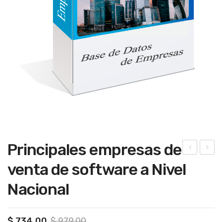
Principales empresas de
mpr
mpr
venta de software a Nivel
esa
esa
Nacional
s A,
s
AA
de
y
ser
Original
Current
$
734.00
$
979.00