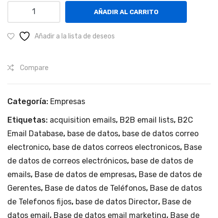
Principales
AÑADIR AL CARRITO
empresas
de
Añadir a la lista de deseos
venta
de
Compare
software
a
Nivel
Categoría:
Empresas
Nacional
cantidad
Etiquetas:
acquisition emails
,
B2B email lists
,
B2C
Email Database
,
base de datos
,
base de datos correo
electronico
,
base de datos correos electronicos
,
Base
de datos de correos electrónicos
,
base de datos de
emails
,
Base de datos de empresas
,
Base de datos de
Gerentes
,
Base de datos de Teléfonos
,
Base de datos
de Telefonos fijos
,
base de datos Director
,
Base de
datos email
,
Base de datos email marketing
,
Base de