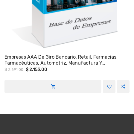
Empresas AAA De Giro Bancario, Retail, Farmacias,
Farmacéuticas, Automotriz, Manufactura Y
Aseguradoras, A Nivel Nacional.
Original
Current
$
2,153.00
$
2,691.00
price
price
was:
is:
$ 2,691.00.
$ 2,153.00.