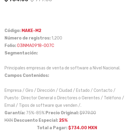
price
price
AA
vici
was:
is:
A
os
$ 979.00.
$ 734.00.
en
fina
el
ncie
Código:
MAKE-M2
Número de registros:
1,200
est
ros
Folio:
03INMA0918-007C
ado
a
Segmentación:
de
Niv
Que
el
Principales empresas de venta de software a Nivel Nacional.
réta
Nac
Campos Contenidos:
ro y
ion
Zon
al.
Empresa / Giro / Dirección / Ciudad / Estado / Contacto /
as
Puesto : Director General o Directores o Gerentes / Teléfono /
Email / Tipos de software que venden /.
Ale
Garantía:
75%-85%
Precio Original:
$979.00
dañ
MXN
Descuento Especial:
25%
as
Total a Pagar:
$734.00 MXN