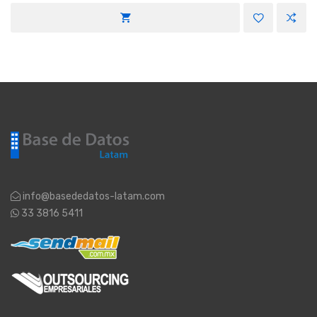
$ 1,062.00.
$ 691.00.
info@basededatos-latam.com
33 3816 5411