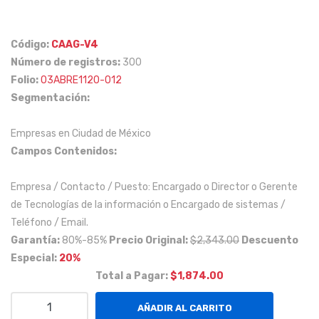
was:
is:
s
as,
$ 2,343.00.
$ 1,874.00.
me
gin
Código:
CAAG-V4
cáni
ecól
Número de registros:
300
cos
ogo
Folio:
03ABRE1120-012
y
s y
Segmentación:
cen
lab
tro
ora
Empresas en Ciudad de México
Campos Contenidos:
s
tori
de
sta
Empresa / Contacto / Puesto: Encargado o Director o Gerente
ser
s, a
de Tecnologías de la información o Encargado de sistemas /
vici
Niv
Teléfono / Email.
o a
el
Garantía:
80%-85%
Precio Original:
$2,343.00
Descuento
Niv
Nac
Especial:
20%
el
ion
Total a Pagar:
$1,874.00
Nac
al.
Empresas
AÑADIR AL CARRITO
ion