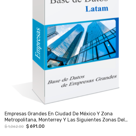
Empresas Grandes En Ciudad De México Y Zona
Metropolitana, Monterrey Y Las Siguientes Zonas Del
País: Occidente Y Bajío.
Original
Current
$
691.00
$
1,062.00
price
price
was:
is: