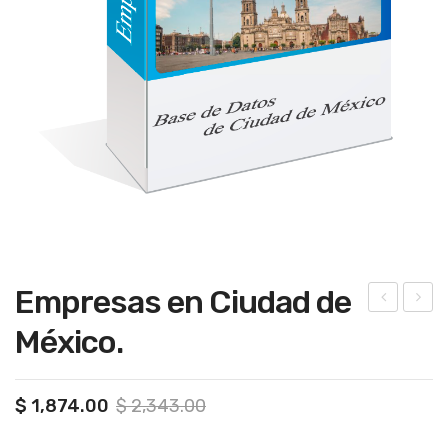
Empresas en Ciudad de
lant
enti
México.
era
sta
s,
s,
Original
Current
$
1,874.00
$
2,343.00
tall
ped
price
price
ere
iatr