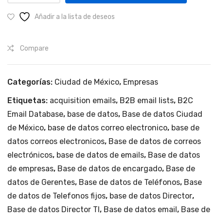
en
al.
Ciudad
Añadir a la lista de deseos
de
México.
Compare
cantidad
Categorías:
Ciudad de México
,
Empresas
Etiquetas:
acquisition emails
,
B2B email lists
,
B2C
Email Database
,
base de datos
,
Base de datos Ciudad
de México
,
base de datos correo electronico
,
base de
datos correos electronicos
,
Base de datos de correos
electrónicos
,
base de datos de emails
,
Base de datos
de empresas
,
Base de datos de encargado
,
Base de
datos de Gerentes
,
Base de datos de Teléfonos
,
Base
de datos de Telefonos fijos
,
base de datos Director
,
Base de datos Director TI
,
Base de datos email
,
Base de