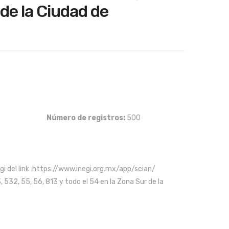
mpr
mpr
 de la Ciudad de
esa
esa
s
s
de
de
la
ma
iginal
urrent
rice
rice
ind
nuf
as:
:
ustr
act
 4,056.00.
 3,245.00.
ia
ura,
alim
Em
Número de registros:
500
enti
pre
cia
sas
y
de
gi del link :https://www.inegi.org.mx/app/scian/
agr
con
 532, 55, 56, 813 y todo el 54 en la Zona Sur de la
o-
fec
ind
ció
ustr
n,