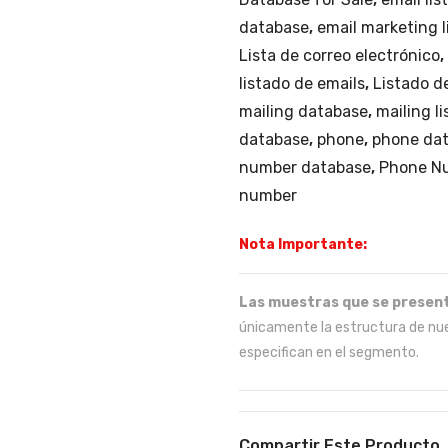
database
,
email marketing l
Lista de correo electrónico
,
listado de emails
,
Listado d
mailing database
,
mailing li
database
,
phone
,
phone da
number database
,
Phone Nu
number
Nota Importante:
Las muestras que se present
únicamente la estructura de nue
especifican en el segmento.
Compartir Este Producto