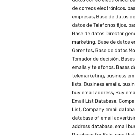
la
de correos electrónicos
,
bas
Ciudad
empresas
,
Base de datos d
de
datos de Telefonos fijos
,
ba
Monterrey.
Base de datos Director gen
cantidad
marketing
,
Base de datos e
Gerentes
,
Base de datos Mo
Tomador de decisión
,
Bases
emails y telefonos
,
Bases de
telemarketing
,
business em
lists
,
Business emails
,
busin
buy email address
,
Buy ema
Email List Database
,
Compan
List
,
Company email databa
database of email advertis
address database
,
email bu
Database for Sale
,
email lis