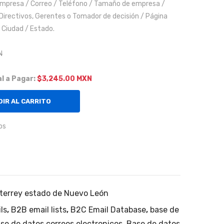
ia
Em
empresa / Correo / Teléfono / Tamaño de empresa /
 Directivos, Gerentes o Tomador de decisión / Página
en
pre
/ Ciudad / Estado.
el
sas
Bají
de
N
o
tra
nsp
l a Pagar:
$3,245.00 MXN
ort
e
IR AL CARRITO
de
os
car
ga
a
Niv
el
terrey estado de Nuevo León
Nac
ls
,
B2B email lists
,
B2C Email Database
,
base de
ion
se de datos correos electronicos
,
Base de datos