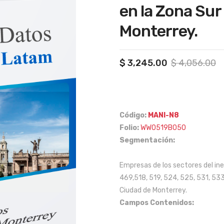
en la Zona Sur
Monterrey.
Or
C
$
3,245.00
$
4,056.00
p
p
w
is
$
$
Código:
MANI-N8
Folio:
WW0519B050
Segmentación:
Empresas de los sectores del ine
469,518, 519, 524, 525, 531, 533,
Ciudad de Monterrey.
Campos Contenidos: