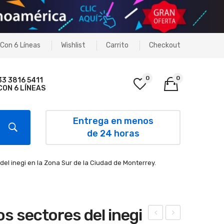
Con 6 Líneas
Wishlist
Carrito
Checkout
0
0
33 3816 5411
CON 6 LÍNEAS
No products in the cart.
Entrega en menos
de 24 horas
el inegi en la Zona Sur de la Ciudad de Monterrey.
s sectores del inegi