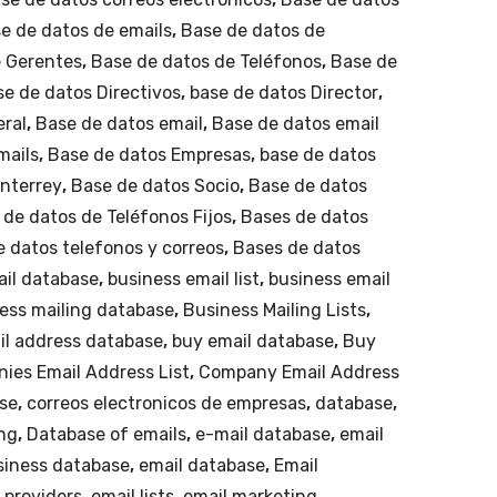
al
e de datos de emails
,
Base de datos de
e Gerentes
,
Base de datos de Teléfonos
,
Base de
se de datos Directivos
,
base de datos Director
,
eral
,
Base de datos email
,
Base de datos email
mails
,
Base de datos Empresas
,
base de datos
nterrey
,
Base de datos Socio
,
Base de datos
 de datos de Teléfonos Fijos
,
Bases de datos
 datos telefonos y correos
,
Bases de datos
ail database
,
business email list
,
business email
ess mailing database
,
Business Mailing Lists
,
il address database
,
buy email database
,
Buy
ies Email Address List
,
Company Email Address
se
,
correos electronicos de empresas
,
database
,
ing
,
Database of emails
,
e-mail database
,
email
siness database
,
email database
,
Email
t providers
,
email lists
,
email marketing