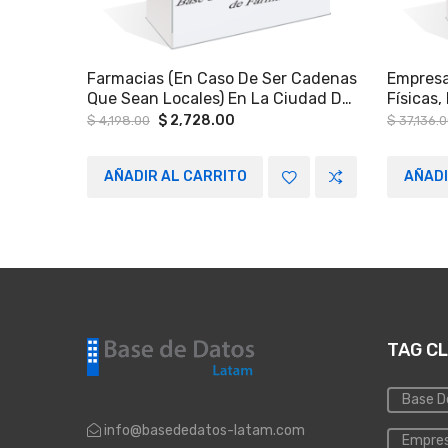
Farmacias (en Caso De Ser Cadenas
Empresa
Que Sean Locales) En La Ciudad De
Físicas
Cuernavaca, Morelos.
Más De 
Original
Current
$
2,728.00
$
4,198.00
$
37,136.
price
price
Naciona
was:
is:
$ 4,198.00.
$ 2,728.00.
AÑADIR AL CARRITO
AÑADI
TAG C
Base D
info@basededatos-latam.com
Empres