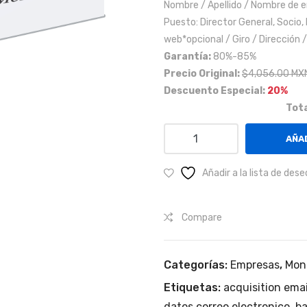
Nombre / Apellido / Nombre de 
Puesto: Director General, Socio,
web*opcional / Giro / Dirección 
Garantía:
80%-85%
Precio Original:
$4,056.00 MX
Descuento Especial:
20%
Tota
Empresas
AÑAD
de
los
Añadir a la lista de dese
sectores
del
Compare
inegi
en
la
Categorías:
Empresas
,
Mon
Zona
Etiquetas:
acquisition emai
Sur
de
datos correo electronico
,
ba