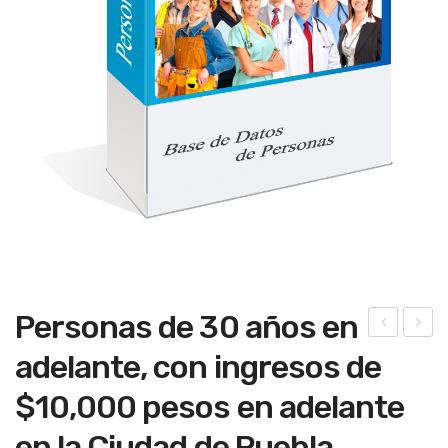
Personas de 30 años en
xpo
stu
adelante, con ingresos de
rta
dia
$10,000 pesos en adelante
dor
nte
as e
s
en la Ciudad de Puebla.