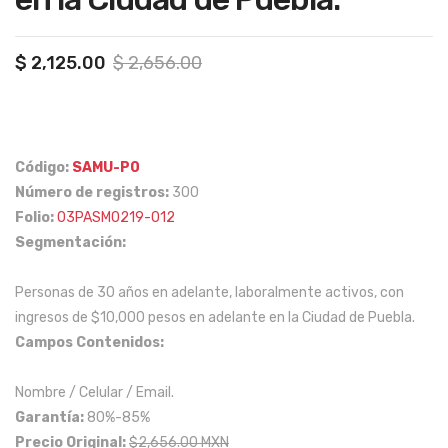
imp
de
ort
pre
Original
Current
$
2,125.00
$
2,656.00
ado
par
price
price
ras
ato
was:
is:
$ 2,656.00.
$ 2,125.00.
de
ria
flet
púb
Código:
SAMU-P0
es
lica
Número de registros:
300
mar
o
Folio:
03PASM0219-012
ítim
priv
Segmentación:
os
ada
Personas de 30 años en adelante, laboralmente activos, con
a
s,
ingresos de $10,000 pesos en adelante en la Ciudad de Puebla.
Niv
en
Campos Contenidos:
el
Coli
Nac
ma,
Nombre / Celular / Email.
ion
Ciu
Garantía:
80%-85%
al
dad
Precio Original:
$2,656.00 MXN