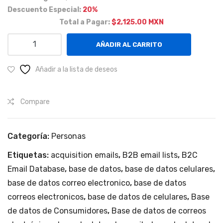
de
Descuento Especial:
20%
Guz
Total a Pagar:
$2,125.00 MXN
má
Personas
AÑADIR AL CARRITO
n y
de
Mu
30
Añadir a la lista de deseos
nici
años
en
pio
Compare
adelante,
s
con
de
ingresos
Jali
Categoría:
Personas
de
sco
$10,000
Etiquetas:
acquisition emails
,
B2B email lists
,
B2C
coli
pesos
Email Database
,
base de datos
,
base de datos celulares
,
nda
en
base de datos correo electronico
,
base de datos
nte
adelante
correos electronicos
,
base de datos de celulares
,
Base
s a
en
de datos de Consumidores
,
Base de datos de correos
la
Coli