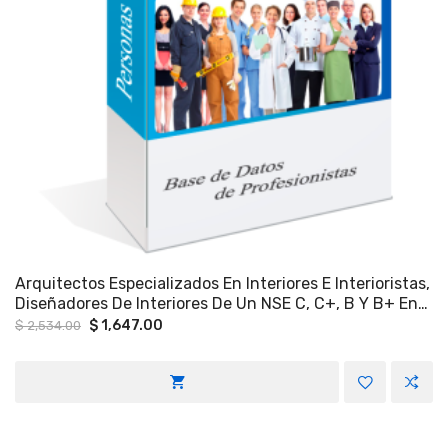
Arquitectos Especializados En Interiores E Interioristas,
Diseñadores De Interiores De Un NSE C, C+, B Y B+ En
La Ciudad De México.
Original
Current
$
1,647.00
$
2,534.00
price
price
was:
is:
$ 2,534.00.
$ 1,647.00.