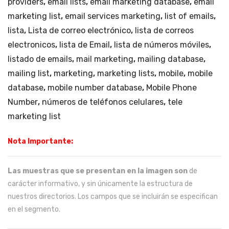
providers
,
email lists
,
email marketing database
,
email
marketing list
,
email services marketing
,
list of emails
,
lista
,
Lista de correo electrónico
,
lista de correos
electronicos
,
lista de Email
,
lista de números móviles
,
listado de emails
,
mail marketing
,
mailing database
,
mailing list
,
marketing
,
marketing lists
,
mobile
,
mobile
database
,
mobile number database
,
Mobile Phone
Number
,
números de teléfonos celulares
,
tele
marketing list
Nota Importante:
Las muestras que se presentan en la imagen son
de
carácter informativo, y sin únicamente la estructura de
nuestros directorios. Los campos que se incluirán se especifican
en el segmento.