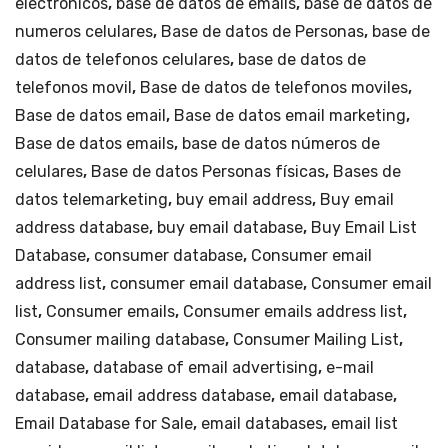
electrónicos
,
base de datos de emails
,
base de datos de
Ciudad
ma.
numeros celulares
,
Base de datos de Personas
,
base de
de
datos de telefonos celulares
Puebla.
,
base de datos de
cantidad
telefonos movil
,
Base de datos de telefonos moviles
,
Base de datos email
,
Base de datos email marketing
,
Base de datos emails
,
base de datos números de
celulares
,
Base de datos Personas físicas
,
Bases de
datos telemarketing
,
buy email address
,
Buy email
address database
,
buy email database
,
Buy Email List
Database
,
consumer database
,
Consumer email
address list
,
consumer email database
,
Consumer email
list
,
Consumer emails
,
Consumer emails address list
,
Consumer mailing database
,
Consumer Mailing List
,
database
,
database of email advertising
,
e-mail
database
,
email address database
,
email database
,
Email Database for Sale
,
email databases
,
email list