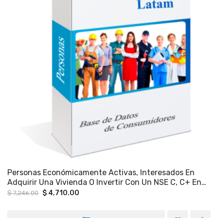
Personas Económicamente Activas, Interesados En
Adquirir Una Vivienda O Invertir Con Un NSE C, C+ En
La Parte Sur De Zapopan Jalisco.
Original
Current
$
4,710.00
$
7,246.00
price
price
was:
is:
$ 7,246.00.
$ 4,710.00.