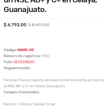
me
per
Guanajuato.
nor
son
es
al
de
de
Original
Current
$
6,792.00
$
8,491.00
price
price
55
Ca
was:
is:
año
mp
$ 8,491.00.
$ 6,792.00.
s
o
Código:
MAMO-G0
en
Ope
Número de registros:
1000
Méx
rati
Folio:
SE0520B087
ico.
vo
Segmentación:
co
mo
Personas físicas, mayores de edad, económicamente activas de
Téc
un NSE AB+ y C+ en Celaya, Guanajuato.
nic
Campos Contenidos:
os
Nombre / Colonia / Celular/ Email.
de