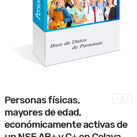
Personas físicas,
nve
mpr
mayores de edad,
rsio
esa
económicamente activas de
nist
s
as
con
un NSE AB+ y C+ en Celaya,