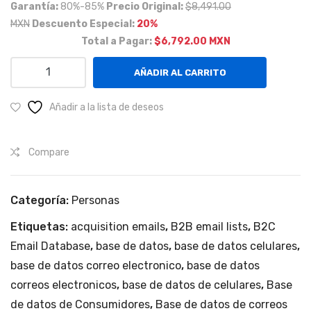
Garantía:
80%-85%
Precio Original:
$
8,491.00
Ser
MXN
Descuento Especial:
20%
vici
Total a Pagar:
$6,792.00 MXN
o,
Personas
sup
AÑADIR AL CARRITO
físicas,
ervi
mayores
sor
Añadir a la lista de deseos
de
es
edad,
de
Compare
económicamente
ca
activas
mp
de
Categoría:
Personas
o,
un
NSE
inst
Etiquetas:
acquisition emails
,
B2B email lists
,
B2C
AB+
alad
Email Database
,
base de datos
,
base de datos celulares
,
y
ore
base de datos correo electronico
,
base de datos
C+
s,
correos electronicos
,
base de datos de celulares
,
Base
en
etc.
de datos de Consumidores
,
Base de datos de correos
Celaya,